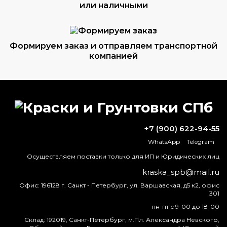
или наличными
Формируем заказ и отправляем транспортной
компанией
ВОПРОС-ОТВЕТ
+7 (900) 622-94-55
Как патинировать медное покрытие?
WhatsApp
Telegram
Осуществляем поставки только для ИП и Юридических лиц
Какие виды огнезащиты существуют?
kraska_spb@mail.ru
Что можно добавить в краску, чтобы
Офис:
196128 г. Санкт - Петербург, ул. Варшавская, д5 к2, офис
сделать ее более жидкой?
301
пн-пт с 9-00 до 18-00
Краска для шифера и черепицы
Склад:
192019, Санкт-Петербург, м.Пл. Александра Невского,