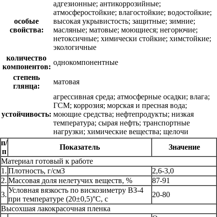
адгезионные; антикоррозийные;
атмосферостойкие; влагостойкие; водостойкие;
особые
высокая укрывистость; защитные; зимние;
свойства:
масляные; матовые; моющиеся; негорючие;
нетоксичные; химически стойкие; химстойкие;
экологичные
количество
однокомпонентные
компонентов:
степень
матовая
глянца:
агрессивная среда; атмосферные осадки; влага;
ГСМ; коррозия; морская и пресная вода;
устойчивость:
моющие средства; нефтепродукты; низкая
температура; сырая нефть; транспортные
нагрузки; химические вещества; щелочи
п/
Показатель
Значение
п
Материал готовый к работе
1.
Плотность, г/см3
2,6-3,0
2.
Массовая доля нелетучих веществ, %
87-91
Условная вязкость по вискозиметру ВЗ-4
3.
20-80
при температуре (20±0,5)°С, с
Высохшая лакокрасочная пленка