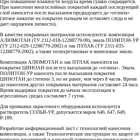
При повышении влажности воздуха время сушки сокращается.
При нанесении многослойных покрытий каждый последующий
слой наносится после высыхания предыдущего до «отлипа»
(легкое нажатие на покрытие пальцем не оставляет следа и не
дает ощущения липкости).
В качестве покрывных материалов используются: композиция
АЛЮМОТАН (ТУ 2312-018-12288779-99), эмаль ПОЛИТОН-УР
(ТУ 2312-029-12288779-2002) и лак ПУЛАК (ТУ 2311-035-
12288779-2002), а также полиуретановые и виниловые эмали.
Композиция АЛЮМОТАН и лак ПУЛАК наносятся на
покрытие ЦИНОАН после его высыхания до «отлипа». Эмаль
ПОЛИТОН-УР наносить после высыхания покрытия
ЦИНОТАН до степени 3, но не ранее, чем через 8 часов. Время
до нанесения других покрывных материалов составляет 24 часа.
Время выдержки покрытия до начала эксплуатации в
агрессивных средах составляет 7 суток.
Для промывки окрасочного оборудования используется
растворитель СОЛЬВ-УР, допускается марок 646, 647, 649,
Р-189.
Разработан информационный лист с технологией нанесения
композиции, а также Технологические инструкции по защите от
коррозии внутренней и наружной поверхности промысловых