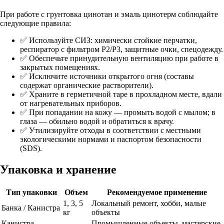
При работе с
грунтовка цинотан
и
эмаль цинотерм
соблюдайте
следующие правила:
✅ Используйте СИЗ: химически стойкие перчатки,
респиратор с фильтром P2/P3, защитные очки, спецодежду.
✅ Обеспечьте принудительную вентиляцию при работе в
закрытых помещениях.
✅ Исключите источники открытого огня (составы
содержат органические растворители).
✅ Храните в герметичной таре в прохладном месте, вдали
от нагревательных приборов.
✅ При попадании на кожу — промыть водой с мылом; в
глаза — обильно водой и обратиться к врачу.
✅ Утилизируйте отходы в соответствии с местными
экологическими нормами и паспортом безопасности
(SDS).
Упаковка и хранение
Тип упаковки
Объем
Рекомендуемое применение
1, 3, 5
Локальный ремонт, хобби, малые
Банка / Канистра
кг
объекты
Канистра
Промышленные объекты, мастерские,