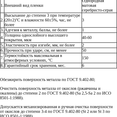
Однородная
1.
Внешний вид пленки
матовая
серебристо-серая
Высыхание до степени 3 при температуре
2.
(20±2)°С и влажности 60±5%, час, не
3
более
3.
Адгезия к металлу, баллы, не более
1
Толщина однослойного высохшего
4.
40-60
покрытия, мкм
5.
Эластичность при изгибе, мм, не более
2
6.
Прочность при ударе, см, не менее
50
Термостойкость максимальная в
7.
150
атмосферных условиях, °С
8.
Гарантийный срок хранения, мес.
6
Обезжирить поверхность металла по ГОСТ 9.402-80;
Очистить поверхность металла от окислов (ржавчины и
окалины) до степени 2 по ГОСТ 9.402-80 (Sa 2,5-Sa 2 по ИСО
8501-1:1988).
Допускается механизированная и ручная очистка поверхности
от окислов до степени 3-4 по ГОСТ 9.402-80 (St 2 или St 3 по
ИСО 8501-1:1988).