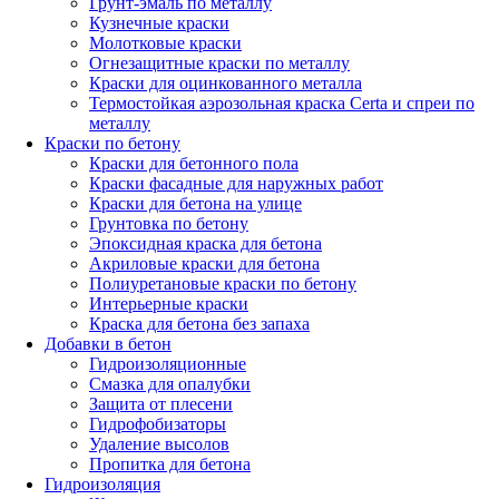
Грунт-эмаль по металлу
Кузнечные краски
Молотковые краски
Огнезащитные краски по металлу
Краски для оцинкованного металла
Термостойкая аэрозольная краска Certa и спреи по
металлу
Краски по бетону
Краски для бетонного пола
Краски фасадные для наружных работ
Краски для бетона на улице
Грунтовка по бетону
Эпоксидная краска для бетона
Акриловые краски для бетона
Полиуретановые краски по бетону
Интерьерные краски
Краска для бетона без запаха
Добавки в бетон
Гидроизоляционные
Смазка для опалубки
Защита от плесени
Гидрофобизаторы
Удаление высолов
Пропитка для бетона
Гидроизоляция