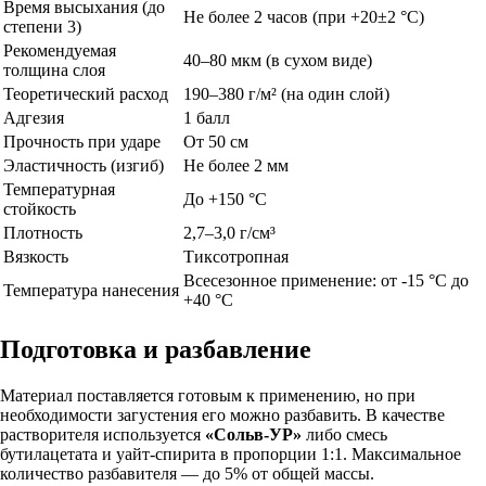
Время высыхания (до
Не более 2 часов (при +20±2 °C)
степени 3)
Рекомендуемая
40–80 мкм (в сухом виде)
толщина слоя
Теоретический расход
190–380 г/м² (на один слой)
Адгезия
1 балл
Прочность при ударе
От 50 см
Эластичность (изгиб)
Не более 2 мм
Температурная
До +150 °C
стойкость
Плотность
2,7–3,0 г/см³
Вязкость
Тиксотропная
Всесезонное применение: от -15 °C до
Температура нанесения
+40 °C
Подготовка и разбавление
Материал поставляется готовым к применению, но при
необходимости загустения его можно разбавить. В качестве
растворителя используется
«Сольв-УР»
либо смесь
бутилацетата и уайт-спирита в пропорции 1:1. Максимальное
количество разбавителя — до 5% от общей массы.