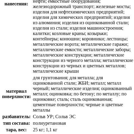
нефти; емкостные оборудования;
нанесения:
железнодорожный транспорт; железные мосты;
изделия для нефтехимических предприятий;
изделия для химических предприятий; изделия
из алюминия; изделия из оцинкованной стали;
изделия из стали; изделия машиностроения;
калитки; козловые краны; козырьки;
контейнеры; конюшни; коровники; лестницы;
металлические ворота; металлические гаражи;
металлические емкости; металлические заборы;
металлические конструкции; металлические
конструкции из черного металла; металлические
конструкции из черных и цветных металлов;
металлические крыши
для грунтования; для металла; для
оцинкованной стали; ЖБИ; металл; металл
черный; металлические изделия; оцинкованный
материал
металл; оцинковка; по бетону; по металлу; по
поверхности:
оцинковке; сталь; сталь оцинкованная;
цементные поверхности; черные и цветные
металлы
разбавитель:
Сольв УР; Сольв ЭС
тип состава:
полиуретановая
тара, вес:
25 кг; 1,1 кг