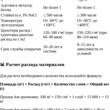
Адгезия к металлу,
Не более 1
Не более 1
баллы
Стойкость к 3% NaCl
≥ 500 часов
≥ 300 часов
Температура
От -60°C до
От -60°C до
эксплуатации
+100°C
+400°C
Цинотерм расход
/
120–180 г/м² (при
150–220 г/м² (при
грунтовка цинотан
60–90 мкм)
80–110 мкм)
расход на 1 м2
8–15 лет в
10–20 лет в
Срок службы покрытия
зависимости от
системе
условий
📊 Расчет расхода материалов
Для расчета необходимого количества используйте формулу:
Площадь (м²) × Расход (г/м²) × Количество слоев = Общий вес
(г)
Пример для грунтовки:
100 м² × 150 г/м² × 1 слой = 15 000 г = 15
кг
Пример для эмали:
100 м² × 180 г/м² × 2 слоя = 36 000 г = 36 кг