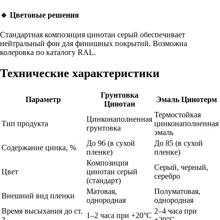
🔹 Цветовые решения
Стандартная
композиция цинотан серый
обеспечивает
нейтральный фон для финишных покрытий. Возможна
колеровка по каталогу RAL.
Технические характеристики
Грунтовка
Параметр
Эмаль Цинотерм
Цинотан
Термостойкая
Цинконаполненная
Тип продукта
цинконаполненная
грунтовка
эмаль
До 96 (в сухой
До 85 (в сухой
Содержание цинка, %
пленке)
пленке)
Композиция
Серый, черный,
Цвет
цинотан серый
серебро
(стандарт)
Матовая,
Полуматовая,
Внешний вид пленки
однородная
однородная
Время высыхания до ст.
2–4 часа при
1–2 часа при +20°C
3
+20°C