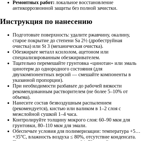
Ремонтных работ:
локальное восстановление
антикоррозионной защиты без полной зачистки.
Инструкция по нанесению
Подготовьте поверхность: удалите ржавчину, окалину,
старое покрытие до степени Sa 2½ (дробеструйная
очистка) или St 3 (механическая очистка).
Обезжирьте металл ксилолом, ацетоном или
специализированным обезжиривателем.
Тщательно перемешайте
грунтовка «цинотан»
или
эмаль
цинотерм
до однородного состояния (для
двухкомпонентных версий — смешайте компоненты в
указанной пропорции).
При необходимости разбавьте до рабочей вязкости
рекомендованным растворителем (не более 5–10% от
объема).
Нанесите состав безвоздушным распылением
(рекомендуется), кистью или валиком в 1–2 слоя с
межслойной сушкой 1–4 часа.
Контролируйте толщину мокрого слоя: 60–90 мкм для
грунтовки, 80–110 мкм для эмали.
Обеспечьте условия для полимеризации: температура +5…
+35°C, влажность воздуха ≤ 80%, отсутствие конденсата.