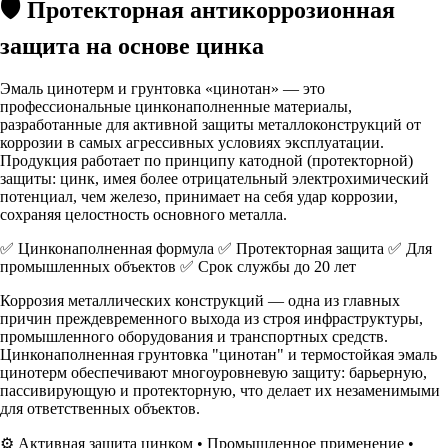
🛡️ Протекторная антикоррозионная
защита на основе цинка
Эмаль цинотерм
и
грунтовка «цинотан»
— это
профессиональные цинконаполненные материалы,
разработанные для активной защиты металлоконструкций от
коррозии в самых агрессивных условиях эксплуатации.
Продукция работает по принципу катодной (протекторной)
защиты: цинк, имея более отрицательный электрохимический
потенциал, чем железо, принимает на себя удар коррозии,
сохраняя целостность основного металла.
✅ Цинконаполненная формула
✅ Протекторная защита
✅ Для
промышленных объектов
✅ Срок службы до 20 лет
Коррозия металлических конструкций — одна из главных
причин преждевременного выхода из строя инфраструктуры,
промышленного оборудования и транспортных средств.
Цинконаполненная грунтовка "цинотан"
и термостойкая
эмаль
цинотерм
обеспечивают многоуровневую защиту: барьерную,
пассивирующую и протекторную, что делает их незаменимыми
для ответственных объектов.
⚙️ Активная защита цинком • Промышленное применение •