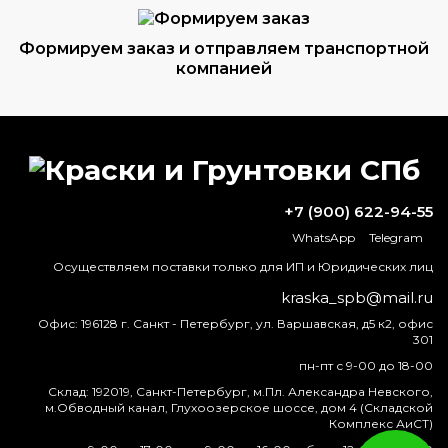
Формируем заказ и отправляем транспортной
компанией
ВОПРОС-ОТВЕТ
+7 (900) 622-94-55
Чем отмывается граффити?
WhatsApp
Telegram
Осуществляем поставки только для ИП и Юридических лиц
Какая фирма грунтовки лучше?
kraska_spb@mail.ru
Что лучше, акрил или полиуретан?
Офис:
196128 г. Санкт - Петербург, ул. Варшавская, д5 к2, офис
301
Можно ли использовать ксилол как
пн-пт с 9-00 до 18-00
обезжириватель?
Склад:
192019, Санкт-Петербург, м.Пл. Александра Невского,
м.Обводный канал, Глухоозерское шоссе, дом 4 (Складской
Комплекс АиСТ)