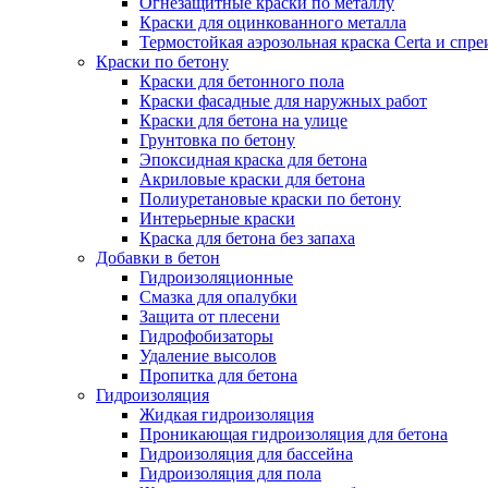
Огнезащитные краски по металлу
Краски для оцинкованного металла
Термостойкая аэрозольная краска Certa и спре
Краски по бетону
Краски для бетонного пола
Краски фасадные для наружных работ
Краски для бетона на улице
Грунтовка по бетону
Эпоксидная краска для бетона
Акриловые краски для бетона
Полиуретановые краски по бетону
Интерьерные краски
Краска для бетона без запаха
Добавки в бетон
Гидроизоляционные
Смазка для опалубки
Защита от плесени
Гидрофобизаторы
Удаление высолов
Пропитка для бетона
Гидроизоляция
Жидкая гидроизоляция
Проникающая гидроизоляция для бетона
Гидроизоляция для бассейна
Гидроизоляция для пола