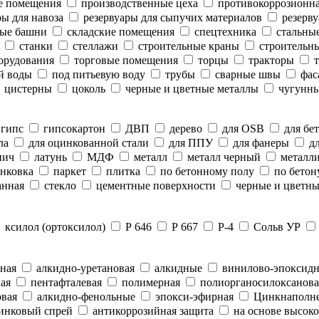
е помещения
производственные цеха
противокоррозионн
ы для навоза
резервуары для сыпучих материалов
резерву
ые башни
складские помещения
спецтехника
стальны
станки
стеллажи
строительные краны
строительны
орудования
торговые помещения
торцы
тракторы
т
й воды
под питьевую воду
трубы
сварные швы
фас
цистерны
цоколь
черные и цветные металлы
чугунны
гипс
гипсокартон
ДВП
дерево
для OSB
для бе
ла
для оцинкованной стали
для ППУ
для фанеры
дл
пич
латунь
МДФ
металл
металл черный
металли
нковка
паркет
плитка
по бетонному полу
по бетон
анная
стекло
цементные поверхности
черные и цветны
ксилол (ортоксилол)
Р 646
Р 667
Р-4
Сольв УР
ная
алкидно-уретановая
алкидные
винилово-эпоксид
ая
пентафталевая
полимерная
полиорганосилоксанова
вая
алкидно-фенольные
эпокси-эфирная
Цинкнаполн
инковый спрей
антикоррозийная защита
на основе высоко