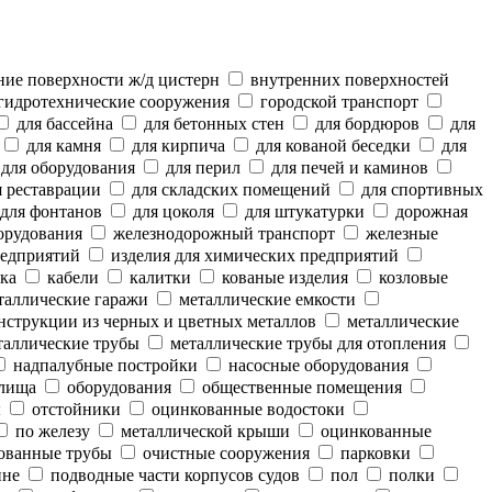
ие поверхности ж/д цистерн
внутренних поверхностей
гидротехнические сооружения
городской транспорт
для бассейна
для бетонных стен
для бордюров
для
для камня
для кирпича
для кованой беседки
для
для оборудования
для перил
для печей и каминов
 реставрации
для складских помещений
для спортивных
для фонтанов
для цоколя
для штукатурки
дорожная
орудования
железнодорожный транспорт
железные
редприятий
изделия для химических предприятий
ка
кабели
калитки
кованые изделия
козловые
аллические гаражи
металлические емкости
нструкции из черных и цветных металлов
металлические
аллические трубы
металлические трубы для отопления
надпалубные постройки
насосные оборудования
лища
оборудования
общественные помещения
ы
отстойники
оцинкованные водостоки
по железу
металлической крыши
оцинкованные
ованные трубы
очистные сооружения
парковки
ине
подводные части корпусов судов
пол
полки