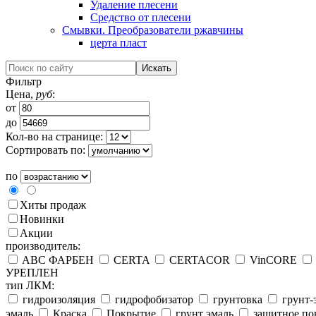
Удаление плесени
Средство от плесени
Смывки. Преобразователи ржавчины
церта пласт
Фильтр
Цена,
руб
:
от
до
Кол-во на странице:
Сортировать по:
по
Хиты продаж
Новинки
Акции
производитель:
ABC ФАРБЕН
CERTA
CERTACOR
VinCORE
УРЕПЛЕН
тип ЛКМ:
гидроизоляция
гидрофобизатор
грунтовка
грунт-
эмаль
Краска
Покрытие
грунт эмаль
защитное по