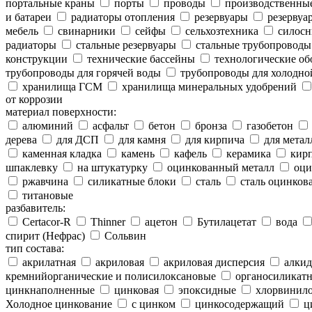
портальные краны
порты
проводы
производственны
и батареи
радиаторы отопления
резервуары
резервуар
мебель
свинарники
сейфы
сельхозтехника
силосн
радиаторы
стальные резервуары
стальные трубопроводы
конструкции
технические бассейны
технологические об
трубопроводы для горячей воды
трубопроводы для холодно
хранилища ГСМ
хранилища минеральных удобрений
от коррозии
материал поверхности:
алюминий
асфальт
бетон
бронза
газобетон
дерева
для ДСП
для камня
для кирпича
для метал
каменная кладка
камень
кафель
керамика
кир
шпаклевку
на штукатурку
оцинкованный металл
оци
ржавчина
силикатные блоки
сталь
сталь оцинков
титановые
разбавитель:
Certacor-R
Thinner
ацетон
Бутилацетат
вода
спирит (Нефрас)
Сольвин
тип состава:
акрилатная
акриловая
акриловая дисперсия
алкид
кремнийорганические и полисилоксановые
органосиликатн
цинкнаполненные
цинковая
эпоксидные
хлорвинило
Холодное цинкование
с цинком
цинкосодержащий
ц