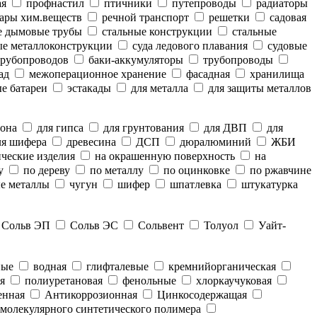
ая
профнастил
птичники
путепроводы
радиаторы
ары хим.веществ
речной транспорт
решетки
садовая
е дымовые трубы
стальные конструкции
стальные
е металлоконструкции
суда ледового плавания
судовые
рубопроводов
баки-аккумуляторы
трубопроводы
ад
межоперационное хранение
фасадная
хранилища
е батареи
эстакады
для металла
для защиты металлов
тона
для гипса
для грунтования
для ДВП
для
я шифера
древесина
ДСП
дюралюминий
ЖБИ
ческие изделия
на окрашенную поверхность
на
у
по дереву
по металлу
по оцинковке
по ржавчине
е металлы
чугун
шифер
шпатлевка
штукатурка
Сольв ЭП
Сольв ЭС
Сольвент
Толуол
Уайт-
ные
водная
глифталевые
кремнийорганическая
я
полиуретановая
фенольные
хлоркаучуковая
енная
Антикоррозионная
Цинкосодержащая
молекулярного синтетического полимера