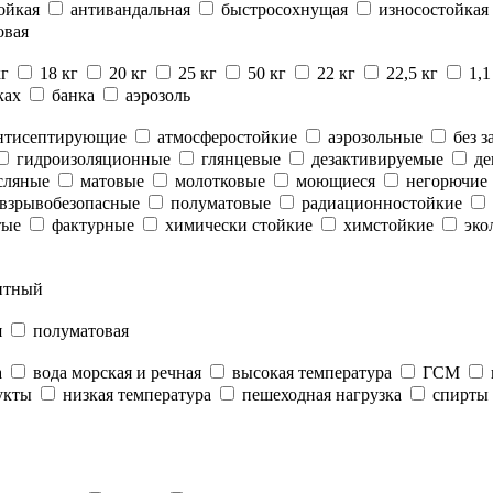
ойкая
антивандальная
быстросохнущая
износостойкая
овая
кг
18 кг
20 кг
25 кг
50 кг
22 кг
22,5 кг
1,1
ках
банка
аэрозоль
нтисептирующие
атмосферостойкие
аэрозольные
без з
гидроизоляционные
глянцевые
дезактивируемые
де
сляные
матовые
молотковые
моющиеся
негорючие
взрывобезопасные
полуматовые
радиационностойкие
тые
фактурные
химически стойкие
химстойкие
эко
нтный
я
полуматовая
а
вода морская и речная
высокая температура
ГСМ
укты
низкая температура
пешеходная нагрузка
спирты