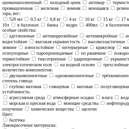
цинконаполненный
холодный цинк
антикор
термост
промышленная
железная
зимняя
моющаяся
резин
тара, вес:
520 мл
0,5 кг
0,8 кг
4 кг
10 кг
15 кг
17 
10л
в баллонах
банка
ведро
400мл
в баллончи
особые свойства:
адгезионные
антикоррозийные
антимикробные
а
водостойкие
высокая укрывистость
высокоэластичные
зимние
износостойкие
интерьерные
кракелюр
ма
огнеупорные
паропроницаемые
по ржавчине
пожаро
термостойкие
тиксотропные
ударопрочные
укрывис
электростатическом поле
на водной основе
трехслойные
количество компонентов:
двухкомпонентные
однокомпонентные
трёхкомпоне
степень глянца:
глубоко матовая
глянцевая
матовая
полуглянцева
устойчивость:
агрессивная среда
атмосферные осадки
влага
вод
морская и пресная вода
моющие средства
нефтепрод
излучение
химические вещества
щелочи
Цвет:
балтика
Лакокрасочные материалы: