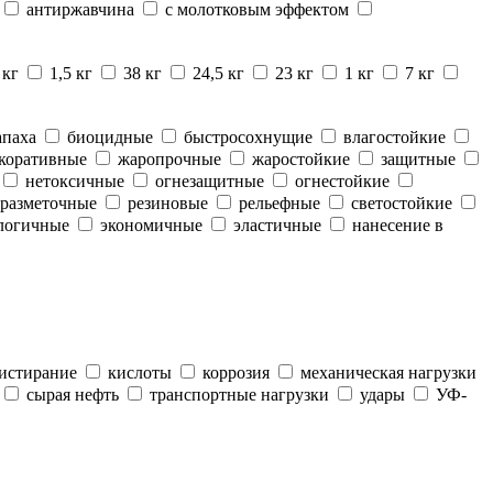
антиржавчина
с молотковым эффектом
 кг
1,5 кг
38 кг
24,5 кг
23 кг
1 кг
7 кг
апаха
биоцидные
быстросохнущие
влагостойкие
коративные
жаропрочные
жаростойкие
защитные
нетоксичные
огнезащитные
огнестойкие
разметочные
резиновые
рельефные
светостойкие
логичные
экономичные
эластичные
нанесение в
истирание
кислоты
коррозия
механическая нагрузки
сырая нефть
транспортные нагрузки
удары
УФ-