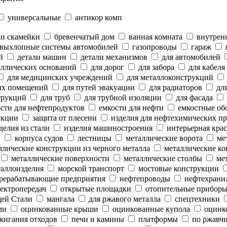
универсальные
антикор комп
 и скамейки
бревенчатый дом
ванная комната
внутренн
выхлопные системы автомобилей
газопроводы
гараж
й
детали машин
детали механизмов
для автомобилей
аллических оснований
для дорог
для забора
для кабеля
для медицинских учреждений
для металлоконструкций
ых помещений
для путей эвакуации
для радиаторов
для
трукций
для труб
для трубной изоляции
для фасада
сти для нефтепродуктов
емкости для нефти
емкостные об
укции
защита от плесени
изделия для нефтехимических п
делия из стали
изделия машиностроения
интерьерная крас
и
корпуса судов
лестницы
металлические ворота
мет
лические конструкции из черного металла
металлические ко
металлические поверхности
металлические столбы
мет
аллоизделия
морской транспорт
мостовые конструкции
рерабатывающие предприятия
нефтепроводы
нефтехрани
ектропередач
открытые площадки
отопительные прибор
ей Стали
мангала
для ржавого металла
спецтехники
ли
оцинкованные крыши
оцинкованные купола
оцинк
жигания отходов
печи и камины
платформы
по ржавч