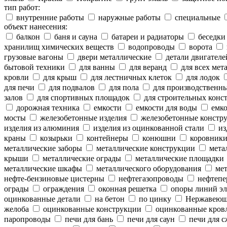
тип работ:
внутренние работы
наружные работы
специальные
объект нанесения:
балкон
баня и сауна
батареи и радиаторы
беседки
хранилищ химических веществ
водопроводы
ворота
грузовые вагоны
двери металлические
детали двигателе
бытовой техники
для ванны
для веранд
для всех мет
кровли
для крыш
для лестничных клеток
для лодок
для печи
для подвалов
для пола
для производственн
залов
для спортивных площадок
для строительных конс
дорожная техника
емкости
емкости для воды
емко
мосты
железобетонные изделия
железобетонные констр
изделия из алюминия
изделия из оцинкованной стали
из
краны
козырьки
контейнеры
конюшни
коровник
металлические заборы
металлические конструкции
метал
крыши
металлические ограды
металлические площадки
металлические шкафы
металлического оборудования
мет
нефте-бензиновые цистерны
нефтегазопроводы
нефтепе
ограды
ограждения
оконная решетка
опоры линий эл
оцинкованные детали
на бетон
по цинку
Нержавеющ
желоба
оцинкованные конструкции
оцинкованные кров
паропроводы
печи для бань
печи для саун
печи для с