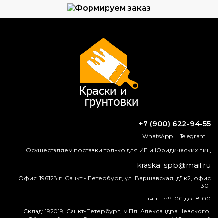
Формируем заказ и отправляем транспортной
компанией
ВОПРОС-ОТВЕТ
Можно ли разбавлять базу 646
растворителем?
+7 (900) 622-94-55
WhatsApp
Telegram
Что лучше, уайт-спирит или сольвент?
Осуществляем поставки только для ИП и Юридических лиц
Какая краска для наружных работ при
kraska_spb@mail.ru
низких температурах является
Офис:
196128 г. Санкт - Петербург, ул. Варшавская, д5 к2, офис
лучшей?
301
пн-пт с 9-00 до 18-00
Можно ли красить металл эмульсией?
Склад:
192019, Санкт-Петербург, м.Пл. Александра Невского,