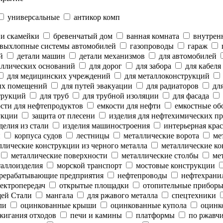
универсальные
антикор комп
 и скамейки
бревенчатый дом
ванная комната
внутренн
выхлопные системы автомобилей
газопроводы
гараж
й
детали машин
детали механизмов
для автомобилей
аллических оснований
для дорог
для забора
для кабеля
для медицинских учреждений
для металлоконструкций
ых помещений
для путей эвакуации
для радиаторов
для
трукций
для труб
для трубной изоляции
для фасада
сти для нефтепродуктов
емкости для нефти
емкостные об
укции
защита от плесени
изделия для нефтехимических п
делия из стали
изделия машиностроения
интерьерная крас
и
корпуса судов
лестницы
металлические ворота
мет
лические конструкции из черного металла
металлические ко
металлические поверхности
металлические столбы
мет
аллоизделия
морской транспорт
мостовые конструкции
рерабатывающие предприятия
нефтепроводы
нефтехрани
ектропередач
открытые площадки
отопительные прибор
ей Стали
мангала
для ржавого металла
спецтехники
ли
оцинкованные крыши
оцинкованные купола
оцинк
жигания отходов
печи и камины
платформы
по ржавч