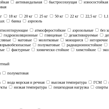
ойкая
антивандальная
быстросохнущая
износостойкая
овая
кг
18 кг
20 кг
25 кг
50 кг
22 кг
22,5 кг
1,1
ках
банка
аэрозоль
нтисептирующие
атмосферостойкие
аэрозольные
без з
гидроизоляционные
глянцевые
дезактивируемые
де
сляные
матовые
молотковые
моющиеся
негорючие
взрывобезопасные
полуматовые
радиационностойкие
тые
фактурные
химически стойкие
химстойкие
эко
нтный
я
полуматовая
а
вода морская и речная
высокая температура
ГСМ
укты
низкая температура
пешеходная нагрузка
спирты