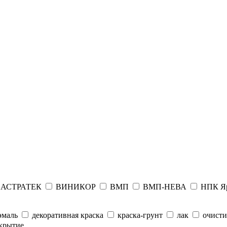
АСТРАТЕК
ВИНИКОР
ВМП
ВМП-НЕВА
НПК Я
эмаль
декоративная краска
краска-грунт
лак
очисти
крытие