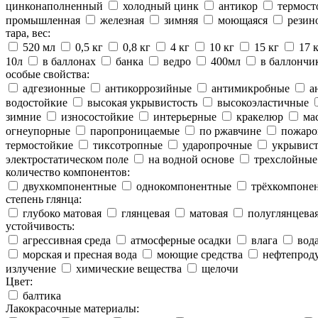
цинконаполненный
холодный цинк
антикор
термост
промышленная
железная
зимняя
моющаяся
резин
тара, вес:
520 мл
0,5 кг
0,8 кг
4 кг
10 кг
15 кг
17 
10л
в баллонах
банка
ведро
400мл
в баллончи
особые свойства:
адгезионные
антикоррозийные
антимикробные
а
водостойкие
высокая укрывистость
высокоэластичные
зимние
износостойкие
интерьерные
кракелюр
ма
огнеупорные
паропроницаемые
по ржавчине
пожаро
термостойкие
тиксотропные
ударопрочные
укрывис
электростатическом поле
на водной основе
трехслойные
количество компонентов:
двухкомпонентные
однокомпонентные
трёхкомпоне
степень глянца:
глубоко матовая
глянцевая
матовая
полуглянцева
устойчивость:
агрессивная среда
атмосферные осадки
влага
вод
морская и пресная вода
моющие средства
нефтепрод
излучение
химические вещества
щелочи
Цвет:
балтика
Лакокрасочные материалы: