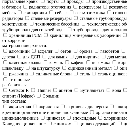
портальные краны
порты
проводы
производственны
и батареи
радиаторы отопления
резервуары
резервуар
мебель
свинарники
сейфы
сельхозтехника
силосн
радиаторы
стальные резервуары
стальные трубопроводы
конструкции
технические бассейны
технологические об
трубопроводы для горячей воды
трубопроводы для холодно
хранилища ГСМ
хранилища минеральных удобрений
от коррозии
материал поверхности:
алюминий
асфальт
бетон
бронза
газобетон
дерева
для ДСП
для камня
для кирпича
для метал
каменная кладка
камень
кафель
керамика
кир
шпаклевку
на штукатурку
оцинкованный металл
оци
ржавчина
силикатные блоки
сталь
сталь оцинков
титановые
разбавитель:
Certacor-R
Thinner
ацетон
Бутилацетат
вода
спирит (Нефрас)
Сольвин
тип состава:
акрилатная
акриловая
акриловая дисперсия
алкид
кремнийорганические и полисилоксановые
органосиликатн
цинкнаполненные
цинковая
эпоксидные
хлорвинило
Холодное цинкование
с цинком
цинкосодержащий
ц