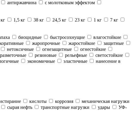
антиржавчина
с молотковым эффектом
 кг
1,5 кг
38 кг
24,5 кг
23 кг
1 кг
7 кг
апаха
биоцидные
быстросохнущие
влагостойкие
коративные
жаропрочные
жаростойкие
защитные
нетоксичные
огнезащитные
огнестойкие
разметочные
резиновые
рельефные
светостойкие
логичные
экономичные
эластичные
нанесение в
истирание
кислоты
коррозия
механическая нагрузки
сырая нефть
транспортные нагрузки
удары
УФ-