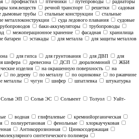
ая
профнастил
птичники
путепроводы
радиаторы
ары хим.веществ
речной транспорт
решетки
садовая
е дымовые трубы
стальные конструкции
стальные
е металлоконструкции
суда ледового плавания
судовые
рубопроводов
баки-аккумуляторы
трубопроводы
ад
межоперационное хранение
фасадная
хранилища
е батареи
эстакады
для металла
для защиты металлов
тона
для гипса
для грунтования
для ДВП
для
я шифера
древесина
ДСП
дюралюминий
ЖБИ
ческие изделия
на окрашенную поверхность
на
у
по дереву
по металлу
по оцинковке
по ржавчине
е металлы
чугун
шифер
шпатлевка
штукатурка
Сольв ЭП
Сольв ЭС
Сольвент
Толуол
Уайт-
ные
водная
глифталевые
кремнийорганическая
я
полиуретановая
фенольные
хлоркаучуковая
енная
Антикоррозионная
Цинкосодержащая
молекулярного синтетического полимера