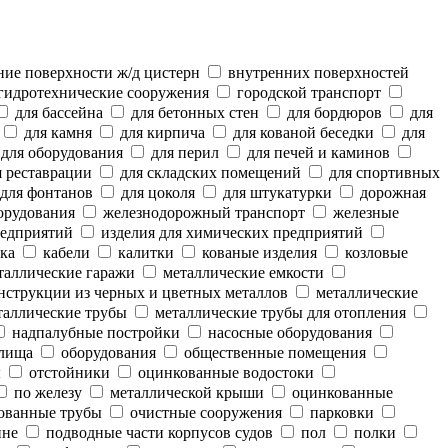
ие поверхности ж/д цистерн
внутренних поверхностей
гидротехнические сооружения
городской транспорт
для бассейна
для бетонных стен
для бордюров
для
для камня
для кирпича
для кованой беседки
для
для оборудования
для перил
для печей и каминов
 реставрации
для складских помещений
для спортивных
для фонтанов
для цоколя
для штукатурки
дорожная
орудования
железнодорожный транспорт
железные
редприятий
изделия для химических предприятий
ка
кабели
калитки
кованые изделия
козловые
аллические гаражи
металлические емкости
нструкции из черных и цветных металлов
металлические
аллические трубы
металлические трубы для отопления
надпалубные постройки
насосные оборудования
лища
оборудования
общественные помещения
ы
отстойники
оцинкованные водостоки
по железу
металлической крыши
оцинкованные
ованные трубы
очистные сооружения
парковки
ине
подводные части корпусов судов
пол
полки