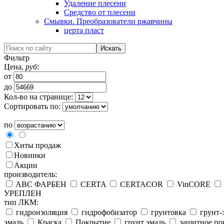
Удаление плесени
Средство от плесени
Смывки. Преобразователи ржавчины
церта пласт
Фильтр
Цена,
руб
:
от
до
Кол-во на странице:
Сортировать по:
по
Хиты продаж
Новинки
Акции
производитель:
ABC ФАРБЕН
CERTA
CERTACOR
VinCORE
УРЕПЛЕН
тип ЛКМ:
гидроизоляция
гидрофобизатор
грунтовка
грунт-
эмаль
Краска
Покрытие
грунт эмаль
защитное по