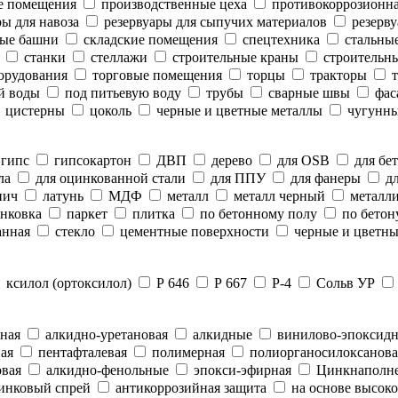
е помещения
производственные цеха
противокоррозионн
ы для навоза
резервуары для сыпучих материалов
резерву
ые башни
складские помещения
спецтехника
стальны
станки
стеллажи
строительные краны
строительны
орудования
торговые помещения
торцы
тракторы
т
й воды
под питьевую воду
трубы
сварные швы
фас
цистерны
цоколь
черные и цветные металлы
чугунны
гипс
гипсокартон
ДВП
дерево
для OSB
для бе
ла
для оцинкованной стали
для ППУ
для фанеры
дл
пич
латунь
МДФ
металл
металл черный
металли
нковка
паркет
плитка
по бетонному полу
по бетон
анная
стекло
цементные поверхности
черные и цветны
ксилол (ортоксилол)
Р 646
Р 667
Р-4
Сольв УР
ная
алкидно-уретановая
алкидные
винилово-эпоксид
ая
пентафталевая
полимерная
полиорганосилоксанова
вая
алкидно-фенольные
эпокси-эфирная
Цинкнаполн
инковый спрей
антикоррозийная защита
на основе высоко