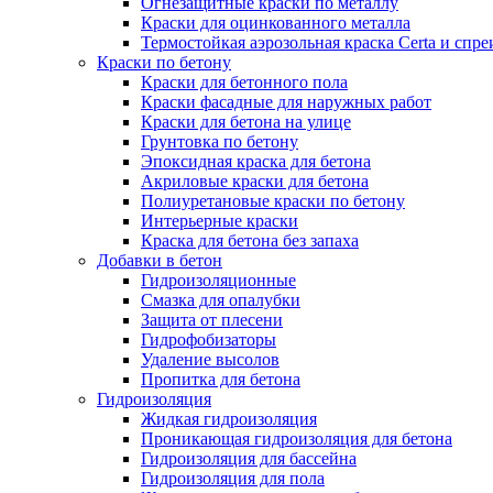
Огнезащитные краски по металлу
Краски для оцинкованного металла
Термостойкая аэрозольная краска Certa и спре
Краски по бетону
Краски для бетонного пола
Краски фасадные для наружных работ
Краски для бетона на улице
Грунтовка по бетону
Эпоксидная краска для бетона
Акриловые краски для бетона
Полиуретановые краски по бетону
Интерьерные краски
Краска для бетона без запаха
Добавки в бетон
Гидроизоляционные
Смазка для опалубки
Защита от плесени
Гидрофобизаторы
Удаление высолов
Пропитка для бетона
Гидроизоляция
Жидкая гидроизоляция
Проникающая гидроизоляция для бетона
Гидроизоляция для бассейна
Гидроизоляция для пола