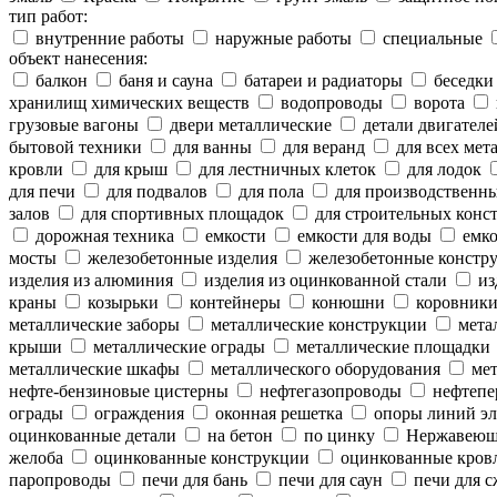
тип работ:
внутренние работы
наружные работы
специальные
объект нанесения:
балкон
баня и сауна
батареи и радиаторы
беседки
хранилищ химических веществ
водопроводы
ворота
грузовые вагоны
двери металлические
детали двигателе
бытовой техники
для ванны
для веранд
для всех мет
кровли
для крыш
для лестничных клеток
для лодок
для печи
для подвалов
для пола
для производственн
залов
для спортивных площадок
для строительных конс
дорожная техника
емкости
емкости для воды
емко
мосты
железобетонные изделия
железобетонные констр
изделия из алюминия
изделия из оцинкованной стали
из
краны
козырьки
контейнеры
конюшни
коровник
металлические заборы
металлические конструкции
метал
крыши
металлические ограды
металлические площадки
металлические шкафы
металлического оборудования
мет
нефте-бензиновые цистерны
нефтегазопроводы
нефтепе
ограды
ограждения
оконная решетка
опоры линий эл
оцинкованные детали
на бетон
по цинку
Нержавеющ
желоба
оцинкованные конструкции
оцинкованные кров
паропроводы
печи для бань
печи для саун
печи для с