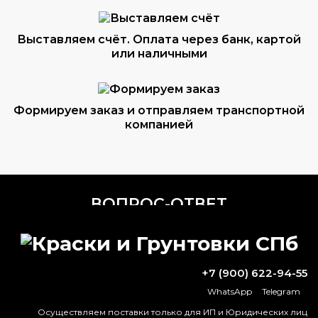
Выставляем счёт. Оплата через банк, картой
или наличными
Формируем заказ и отправляем транспортной
компанией
ВОПРОС-ОТВЕТ
Нужно ли шлифовать эпоксидный
грунт перед нанесением базы?
+7 (900) 622-94-55
Как долго сохнет жаростойкая краска?
WhatsApp
Telegram
Осуществляем поставки только для ИП и Юридических лиц
Полное время высыхания молотковой