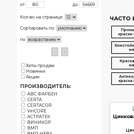
от
до
Кол-во на странице:
ЧАСТО 
Сортировать по:
Пром
краски 
по
Химстойк
ме
Краска
Хиты продаж
ме
Новинки
Акции
Антико
краска 
ПРОИЗВОДИТЕЛЬ:
ABC ФАРБЕН
CERTA
CERTACOR
VinCORE
Цинков
АСТРАТЕК
ВИНИКОР
ВМП
Цен
ВМП-НЕВА