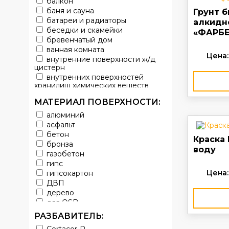
балкон
баня и сауна
Грунт 
батареи и радиаторы
алкидн
беседки и скамейки
«ФАРБЕ
бревенчатый дом
ванная комната
Цена:
внутренние поверхности ж/д
цистерн
внутренних поверхностей
хранилищ химических веществ
водопроводы
МАТЕРИАЛ ПОВЕРХНОСТИ:
ворота
выхлопные системы
алюминий
автомобилей
асфальт
газопроводы
бетон
Краска
гараж
бронза
воду
гидротехнические сооружения
газобетон
городской транспорт
гипс
грузовые вагоны
Цена:
гипсокартон
двери металлические
ДВП
детали двигателей
дерево
детали машин
для OSB
детали механизмов
для бетона
РАЗБАВИТЕЛЬ:
для автомобилей
для гипса