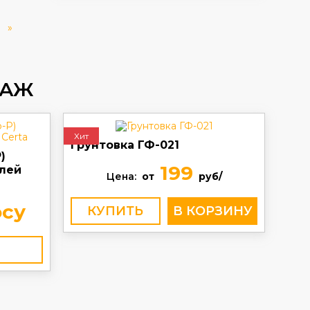
»
ДАЖ
Хит
Грунтовка ГФ-021
)
199
лей
Цена:
от
руб/
осу
КУПИТЬ