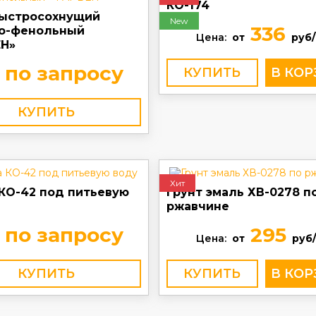
КО-174
быстросохнущий
New
336
о-фенольный
Цена:
от
руб/
Н»
по запросу
КУПИТЬ
КУПИТЬ
Хит
 КО-42 под питьевую
Грунт эмаль ХВ-0278 п
ржавчине
по запросу
295
Цена:
от
руб/
КУПИТЬ
КУПИТЬ