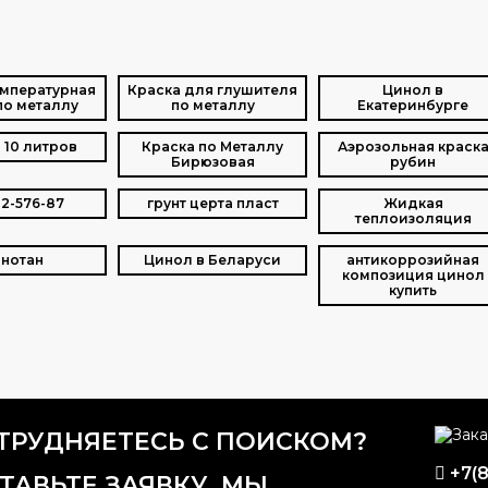
мпературная
Краска для глушителя
Цинол в
по металлу
по металлу
Екатеринбурге
 10 литров
Краска по Металлу
Аэрозольная краск
Бирюзовая
рубин
02-576-87
грунт церта пласт
Жидкая
теплоизоляция
нотан
Цинол в Беларуси
антикоррозийная
композиция цинол
купить
ТРУДНЯЕТЕСЬ С ПОИСКОМ?
+7(
ТАВЬТЕ ЗАЯВКУ, МЫ