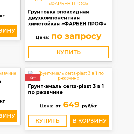
Грунтовка эпоксидная
кг
двухкомпонентная
химстойкая «ФАРБЕН ПРОФ»
по запросу
Цена:
КУПИТЬ
Хит
о
Грунт-эмаль certa-plast 3 в 1
по ржавчине
кг
649
Цена:
от
руб/кг
КУПИТЬ