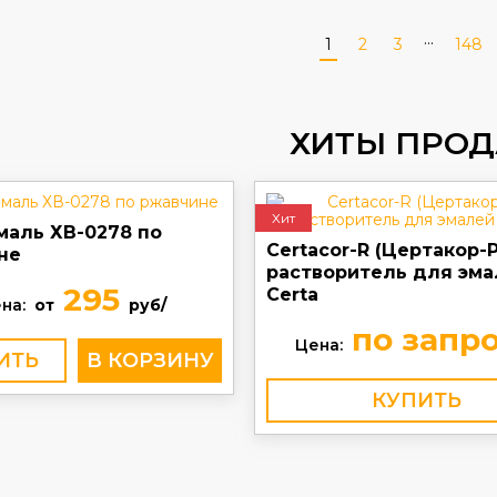
...
1
2
3
148
ХИТЫ ПРО
Хит
маль ХВ-0278 по
Certacor-R (Цертакор-Р
не
растворитель для эма
295
Certa
на:
от
руб/
по запр
Цена:
ИТЬ
КУПИТЬ