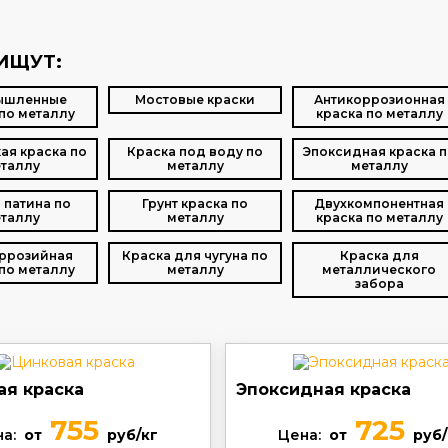
ИЩУТ:
ышленные
Мостовые краски
Антикоррозионная
по металлу
краска по металлу
ая краска по
Краска под воду по
Эпоксидная краска п
таллу
металлу
металлу
 патина по
Грунт краска по
Двухкомпонентная
таллу
металлу
краска по металлу
ррозийная
Краска для чугуна по
Краска для
по металлу
металлу
металлического
забора
ая краска
Эпоксидная краска
755
725
а:
от
руб/кг
Цена:
от
руб/