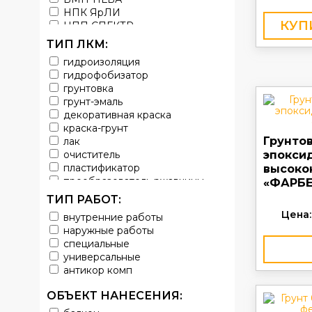
НПК ЯрЛИ
КУП
НПП СПЕКТР
НПФ ЭМАЛЬ
ТИП ЛКМ:
ТЕРМА
гидроизоляция
УРЕПЛЕН
гидрофобизатор
грунтовка
грунт-эмаль
декоративная краска
краска-грунт
Грунто
лак
очиститель
эпокси
пластификатор
высоко
преобразователь ржавчины
«ФАРБЕ
эмаль
ТИП РАБОТ:
Краска
Цена:
внутренние работы
Покрытие
наружные работы
грунт эмаль
специальные
защитное покрытие
универсальные
антикор комп
ОБЪЕКТ НАНЕСЕНИЯ: