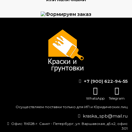
Формируем заказ и отправляем транспортной
компанией
ВОПРОС-ОТВЕТ
Чем лучше покрасить печь из
+7 (900) 622-94-55
кирпича?
Как исправить дефекты
WhatsApp
Telegram
лакокрасочного покрытия: полное
Осуществляем поставки только для ИП и Юридических лиц
руководство
kraska_spb@mail.ru
Как работает противопожарная
Офис:
196128 г. Санкт - Петербург, ул. Варшавская, д5 к2, офис
краска?
301