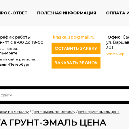
ПРОС-ОТВЕТ
ПОЛЕЗНАЯ ИНФОРМАЦИЯ
ОПЛАТА 
График работы:
kraska_spb@mail.ru
Офис:
Сан
н-пт с 9-00 до 18-00
ул. Варшав
301
ОСТАВИТЬ ЗАЯВКУ
аш город:
ль-Монте
WhatsApp
ы на сайте региона:
ЗАКАЗАТЬ ЗВОНОК
анкт-Петербург
аски по металлу
/
Грунт-эмаль по металлу
/
certa грунт-эмаль цена
TA ГРУНТ-ЭМАЛЬ ЦЕНА