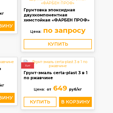
Грунтовка эпоксидная
кг
двухкомпонентная
химстойкая «ФАРБЕН ПРОФ»
по запросу
Цена:
КУПИТЬ
Хит
о
Грунт-эмаль certa-plast 3 в 1
по ржавчине
кг
649
Цена:
от
руб/кг
КУПИТЬ