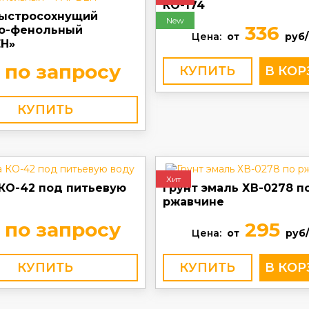
КО-174
быстросохнущий
New
336
о-фенольный
Цена:
от
руб/
Н»
по запросу
КУПИТЬ
КУПИТЬ
Хит
 КО-42 под питьевую
Грунт эмаль ХВ-0278 п
ржавчине
по запросу
295
Цена:
от
руб/
КУПИТЬ
КУПИТЬ