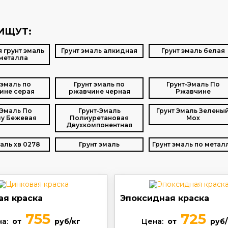
ИЩУТ:
 грунт эмаль
Грунт эмаль алкидная
Грунт эмаль белая
металла
 эмаль по
Грунт эмаль по
Грунт-Эмаль По
ине серая
ржавчине черная
Ржавчине
 Эмаль По
Грунт-Эмаль
Грунт Эмаль Зелены
у Бежевая
Полиуретановая
Мох
Двухкомпонентная
маль хв 0278
Грунт эмаль
Грунт эмаль по метал
ая краска
Эпоксидная краска
755
725
а:
от
руб/кг
Цена:
от
руб/