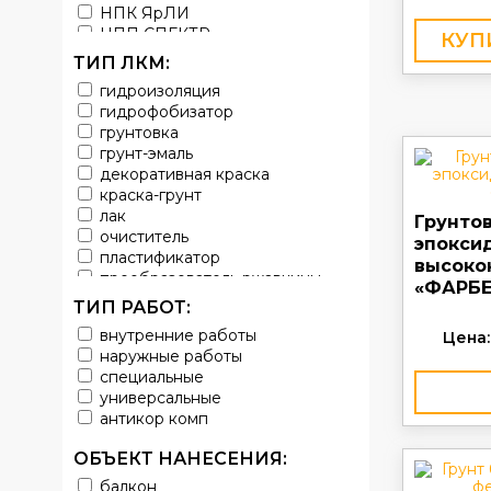
НПК ЯрЛИ
НПП СПЕКТР
КУП
НПФ ЭМАЛЬ
ТИП ЛКМ:
ТЕРМА
гидроизоляция
УРЕПЛЕН
гидрофобизатор
грунтовка
грунт-эмаль
декоративная краска
краска-грунт
лак
Грунто
очиститель
эпокси
пластификатор
высоко
преобразователь ржавчины
«ФАРБЕ
эмаль
ТИП РАБОТ:
Краска
внутренние работы
Цена:
Покрытие
наружные работы
грунт эмаль
специальные
защитное покрытие
универсальные
антикор комп
ОБЪЕКТ НАНЕСЕНИЯ:
балкон