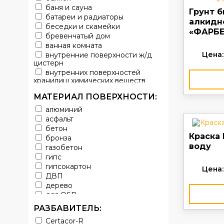
баня и сауна
Грунт 
батареи и радиаторы
алкидн
беседки и скамейки
«ФАРБЕ
бревенчатый дом
ванная комната
Цена:
внутренние поверхности ж/д
цистерн
внутренних поверхностей
хранилищ химических веществ
водопроводы
МАТЕРИАЛ ПОВЕРХНОСТИ:
ворота
выхлопные системы
алюминий
автомобилей
асфальт
газопроводы
бетон
гараж
Краска
бронза
гидротехнические сооружения
воду
газобетон
городской транспорт
гипс
грузовые вагоны
гипсокартон
Цена:
двери металлические
ДВП
детали двигателей
дерево
детали машин
для OSB
детали механизмов
для бетона
РАЗБАВИТЕЛЬ:
для автомобилей
для гипса
Certacor-R
для бассейна
для грунтования