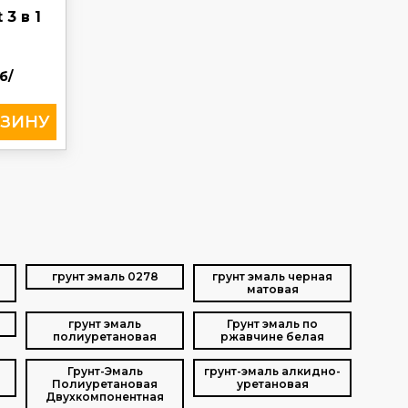
 3 в 1
б/
грунт эмаль 0278
грунт эмаль черная
матовая
грунт эмаль
Грунт эмаль по
полиуретановая
ржавчине белая
Грунт-Эмаль
грунт-эмаль алкидно-
Полиуретановая
уретановая
Двухкомпонентная