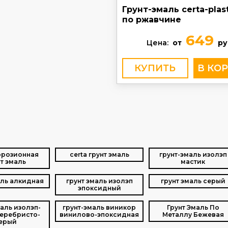
Грунт-эмаль certa-plast
по ржавчине
649
Цена:
от
ру
КУПИТЬ
ррозионная
certa грунт эмаль
грунт-эмаль изолэп
нт эмаль
мастик
аль алкидная
грунт эмаль изолэп
грунт эмаль серый
эпоксидный
маль изолэп-
грунт-эмаль виникор
Грунт Эмаль По
серебристо-
винилово-эпоксидная
Металлу Бежевая
ерый