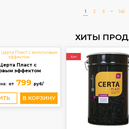
...
1
2
3
145
ХИТЫ ПРО
Хит
Церта Пласт с
овым эффектом
799
на:
от
руб/
ИТЬ