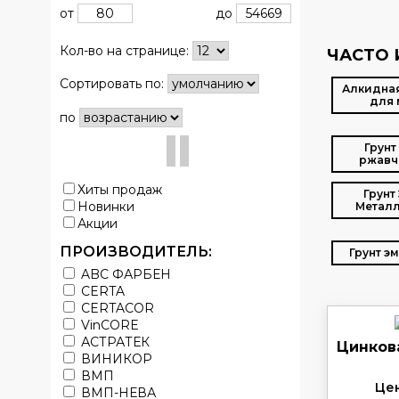
от
до
Кол-во на странице:
ЧАСТО 
Сортировать по:
Алкидная
для 
по
Грунт
ржавч
Хиты продаж
Грунт
Новинки
Металл
Акции
ПРОИЗВОДИТЕЛЬ:
Грунт э
ABC ФАРБЕН
CERTA
CERTACOR
VinCORE
АСТРАТЕК
Цинков
ВИНИКОР
ВМП
Цен
ВМП-НЕВА