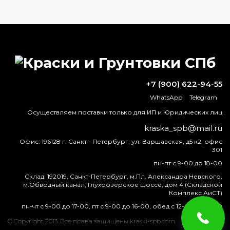
ВОПРОС-ОТВЕТ
Какие краски выдерживают высокую
температуру?
+7 (900) 622-94-55
WhatsApp
Telegram
Как пользоваться краской спрей?
Осуществляем поставки только для ИП и Юридических лиц
Чем разбавитель отличается от
kraska_spb@mail.ru
растворителя?
Офис:
196128 г. Санкт - Петербург, ул. Варшавская, д5 к2, офис
301
В чем разница алкидной и акриловой
пн-пт с 9-00 до 18-00
краски
Склад:
192019, Санкт-Петербург, м.Пл. Александра Невского,
м.Обводный канал, Глухоозерское шоссе, дом 4 (Складской
Комплекс АиСТ)
пн-чт с 9-00 до 17-00, пт с 9-00 до 16-00, обед с 12-00 до 13-00
краска
эмаль
металлу
купить
грунт
металла
© Copyright 2013. Все права защищены kraski-spb.com